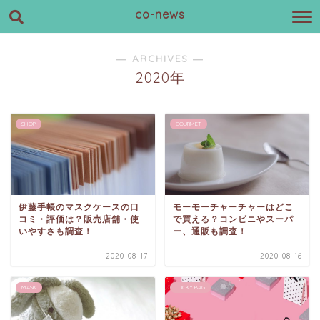
co-news
― ARCHIVES ―
2020年
SHOP
GOURMET
伊藤手帳のマスクケースの口
モーモーチャーチャーはどこ
コミ・評価は？販売店舗・使
で買える？コンビニやスーパ
いやすさも調査！
ー、通販も調査！
2020-08-17
2020-08-16
MASK
LUCKY BAG