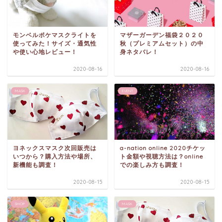
モンベルポケマスクライトを
マザーガーデン福袋２０２０
使ってみた！サイズ・通気性
秋（プレミアムセット）の中
や使い心地レビュー！
身ネタバレ！
2020-08-16
2020-08-16
MASK
EVENT
ヨネックスマスク次回販売は
a-nation online 2020チケッ
いつから？購入方法や場所、
ト金額や視聴方法は？online
新機能も調査！
での楽しみ方も調査！
2020-08-15
2020-08-15
SHOP
MASK