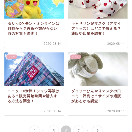
ＧＵ×ポケモン・オンラインは
キャサリン妃マスク（アマイ
何時から？再販や繋がらない
アキッズ）はどこで買える？
時の対策も調査！
通販や店舗を調査！
2020-08-14
2020-08-14
SHOP
MASK
ユニクロ×米津Ｔシャツ再販は
ダイソーひんやりマスクの口
ある？販売開始時間や購入す
コミ・評判は？サイズや通販
る方法を調査！
があるかも調査！
2020-08-14
2020-08-13
...
...
1
5
6
7
9