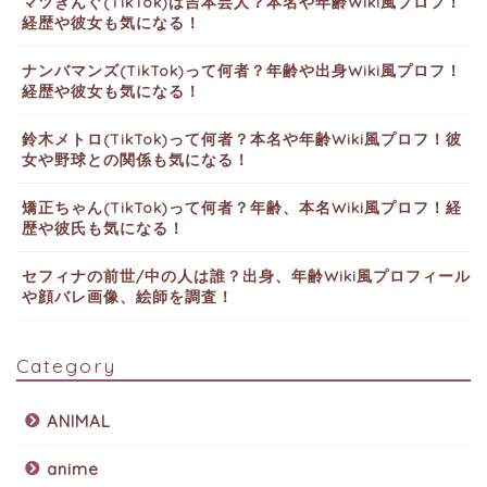
マツきんぐ(TikTok)は吉本芸人？本名や年齢Wiki風プロフ！
経歴や彼女も気になる！
ナンバマンズ(TikTok)って何者？年齢や出身Wiki風プロフ！
経歴や彼女も気になる！
鈴木メトロ(TikTok)って何者？本名や年齢Wiki風プロフ！彼
女や野球との関係も気になる！
矯正ちゃん(TikTok)って何者？年齢、本名Wiki風プロフ！経
歴や彼氏も気になる！
セフィナの前世/中の人は誰？出身、年齢Wiki風プロフィール
や顔バレ画像、絵師を調査！
Category
ANIMAL
anime