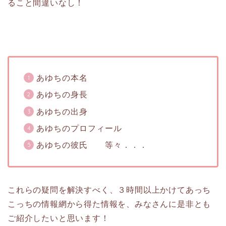
ること間違いなし！
あゆちの本名
あゆちの身長
あゆちの出身
あゆちのプロフィール
あゆちの彼氏 等々．．．
これらの疑問を解決すべく、３時間以上かけてあっち
こっちの情報網から得た情報を、みなさんに是非とも
ご紹介したいと思います！