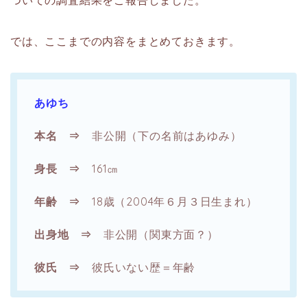
ついての調査結果をご報告しました。
では、ここまでの内容をまとめておきます。
あゆち
本名 ⇒
非公開（下の名前はあゆみ）
身長 ⇒
161㎝
年齢 ⇒
18歳（2004年６月３日生まれ）
出身地 ⇒
非公開（関東方面？）
彼氏 ⇒
彼氏いない歴＝年齢