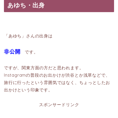
あゆち・出身
「あゆち」さんの出身は
非公開
です。
ですが、関東方面の方だと思われます。
Instagramの普段のお出かけが渋谷とか浅草などで、
旅行に行ったという雰囲気ではなく、ちょっとしたお
出かけという印象です。
スポンサードリンク