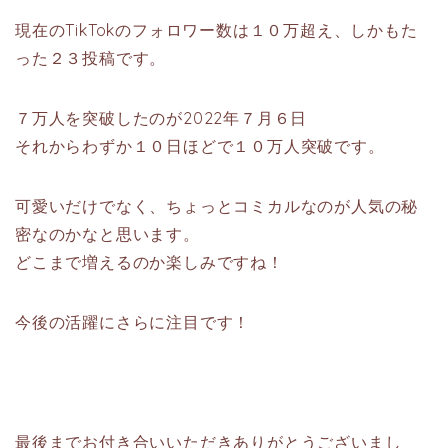
現在のTikTokのフォロワー数は１０万超え、しかもた
った２３投稿です。
７万人を突破したのが2022年７月６日
それからわずか１０日ほどで１０万人突破です。
可愛いだけでなく、ちょっとコミカルなのが人気の秘
密なのかなと思います。
どこまで増えるのか楽しみですね！
今後の活躍にさらに注目です！
最後までお付き合いいただきありがとうございまし