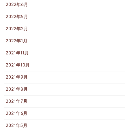
2022年6月
2022年5月
2022年2月
2022年1月
2021年11月
2021年10月
2021年9月
2021年8月
2021年7月
2021年6月
2021年5月