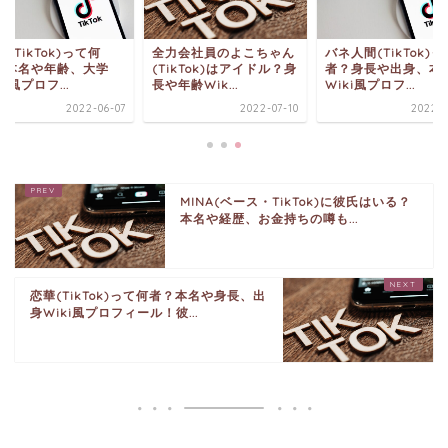
lf(TikTok)って何
全力会社員のよこちゃん
バネ人間(TikTok)
？本名や年齢、大学
(TikTok)はアイドル？身
者？身長や出身、本
ki風プロフ...
長や年齢Wik...
Wiki風プロフ...
2022-06-07
2022-07-10
2022-0
MINA(ベース・TikTok)に彼氏はいる？
本名や経歴、お金持ちの噂も...
恋華(TikTok)って何者？本名や身長、出
身Wiki風プロフィール！彼...