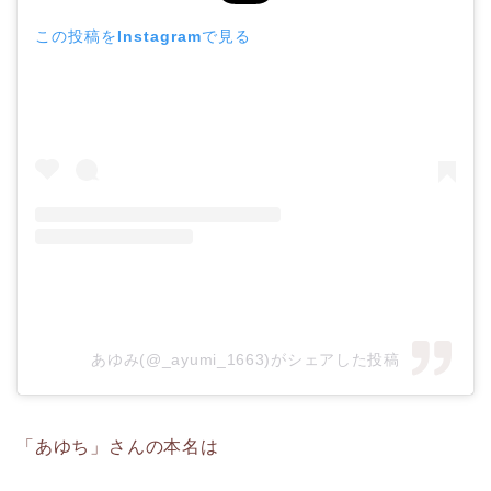
この投稿をInstagramで見る
あゆみ(@_ayumi_1663)がシェアした投稿
「あゆち」さんの本名は