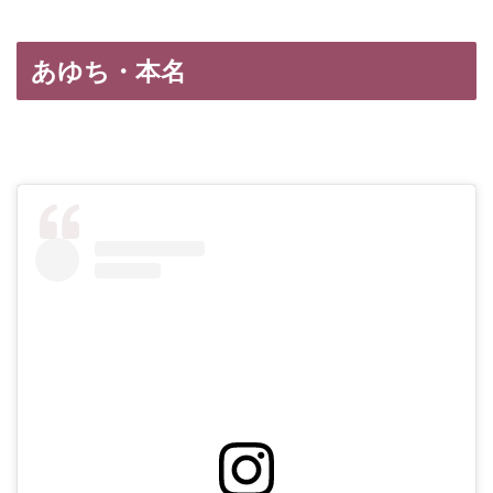
あゆち・本名