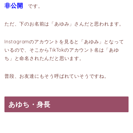
非公開
です。
ただ、下のお名前は「あゆみ」さんだと思われます。
Instagramのアカウントを見ると「あゆみ」となって
いるので、そこからTikTokのアカウント名は「あゆ
ち」と命名されたんだと思います。
普段、お友達にもそう呼ばれていそうですね。
あゆち・身長