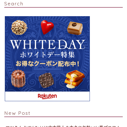
Search
New Post