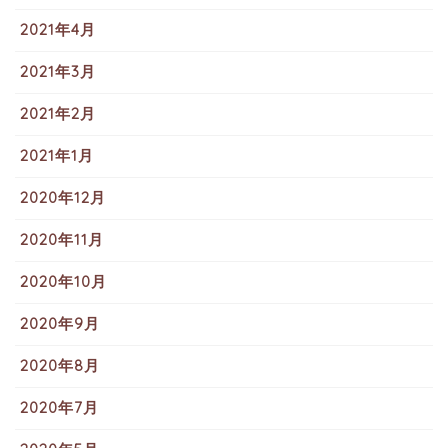
2021年4月
2021年3月
2021年2月
2021年1月
2020年12月
2020年11月
2020年10月
2020年9月
2020年8月
2020年7月