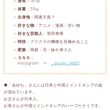
身長
：161㎝
体重
：39㎏
出身地
：関東方面？
好きな物
：アニメ・漫画・甘い物
好きな芸能人
：菅田将暉
特技
：プリクラの機種を見極めること
家族
：両親・兄・妹か弟２人
ＳＮＳ
：
Instagram ⇒
_ayumi_1663/
◆「あゆち」さんには日本と中国とインドネシアの血
が流れています。
お父さんが日本人。
お母さんが中国とインドネシアのハーフだそうです。