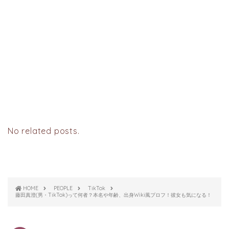
No related posts.
HOME
PEOPLE
TikTok
藤田真澄(男・TikTok)って何者？本名や年齢、出身Wiki風プロフ！彼女も気になる！