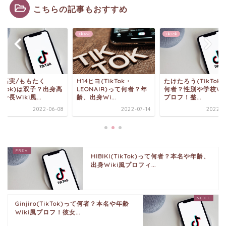
こちらの記事もおすすめ
ok
TikTok
TikTok
4ヒヨ(TikTok・
たけたろう(TikTok)って
百瀬拓実/ももたく
ONAIR)って何者？年
何者？性別や学校Wiki風
(TikTok)は双子？
出身Wi...
プロフ！整...
校や身長Wiki風...
2022-07-14
2022-06-22
2022-0
HIBIKI(TikTok)って何者？本名や年齢、
出身Wiki風プロフィ...
Ginjiro(TikTok)って何者？本名や年齢
Wiki風プロフ！彼女...