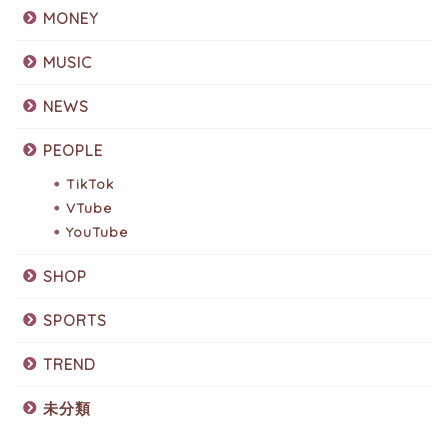
MONEY
MUSIC
NEWS
PEOPLE
TikTok
VTube
YouTube
SHOP
SPORTS
TREND
未分類