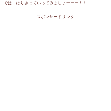
では、はりきっていってみましょーーー！！
スポンサードリンク