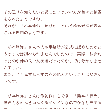
その辺りを知りたいと思ったファンの方が色々と検索
をされたようですね。
それが、「杉本琢弥 せりか」という検索候補が表示
される理由のようです。
「杉本琢弥」さん本人や事務所が公式に認めたのかど
うかまでは調べられませんでしたので、実際に彼女だ
ったのか仲の良い女友達だったのかまでは分かりませ
んでした。
まあ、全く見ず知らずの赤の他人ということはなさそ
うです。
「杉本琢弥」さんは作詞作曲もでき、「熊本の彼氏」
動画もきゅんきゅんくるイケメンなのでかなりモテる