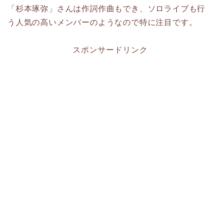
「杉本琢弥」さんは作詞作曲もでき、ソロライブも行
う人気の高いメンバーのようなので特に注目です。
スポンサードリンク