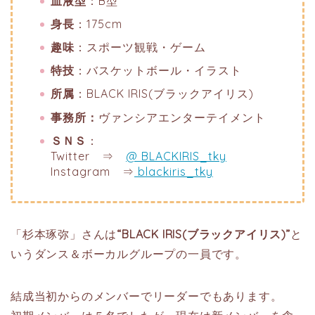
血液型
：B型
身長
：175cm
趣味
：スポーツ観戦・ゲーム
特技
：バスケットボール・イラスト
所属
：BLACK IRIS(ブラックアイリス)
事務所：
ヴァンシアエンターテイメント
ＳＮＳ
：
Twitter ⇒
@ BLACKIRIS_tky
Instagram ⇒
blackiris_tky
「杉本琢弥」さんは
“BLACK IRIS(ブラックアイリス)”
と
いうダンス＆ボーカルグループの一員です。
結成当初からのメンバーでリーダーでもあります。