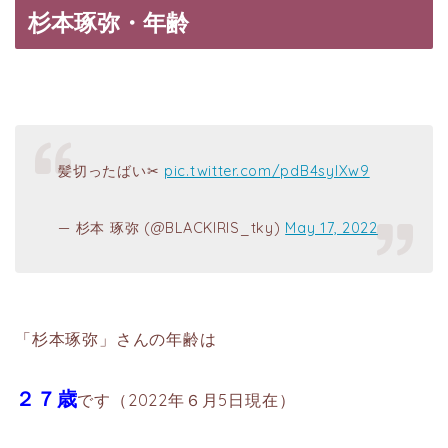
杉本琢弥・年齢
髪切ったばい✂︎
pic.twitter.com/pdB4syIXw9
— 杉本 琢弥 (@BLACKIRIS_tky)
May 17, 2022
「杉本琢弥」さんの年齢は
２７歳
です（2022年６月5日現在）