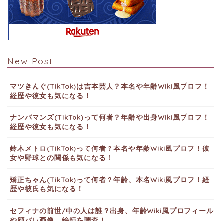
New Post
マツきんぐ(TikTok)は吉本芸人？本名や年齢Wiki風プロフ！
経歴や彼女も気になる！
ナンバマンズ(TikTok)って何者？年齢や出身Wiki風プロフ！
経歴や彼女も気になる！
鈴木メトロ(TikTok)って何者？本名や年齢Wiki風プロフ！彼
女や野球との関係も気になる！
矯正ちゃん(TikTok)って何者？年齢、本名Wiki風プロフ！経
歴や彼氏も気になる！
セフィナの前世/中の人は誰？出身、年齢Wiki風プロフィール
や顔バレ画像、絵師を調査！