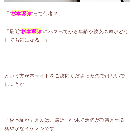
「”
杉本琢弥
”って何者？」
「最近”
杉本琢弥
”にハマってから年齢や彼女の噂がどう
しても気になる！」
という方が本サイトをご訪問くださったのではないで
しょうか？
「杉本琢弥」さんは、最近TikTokで活躍が期待される
爽やかなイケメンです！