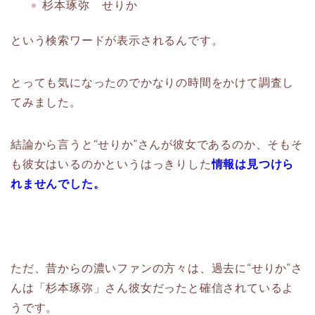
杉本琢弥 せりか
という検索ワードが表示されるんです。
とっても気になったのでかなりの時間をかけて調査し
てみました。
結論から言うと“せりか”さんが彼女であるのか、そもそ
も彼女はいるのかというはっきりした
情報は見つけら
れませんでした。
ただ、昔からの濃いファンの方々は、過去に“せりか”さ
んは「杉本琢弥」さん彼女だったと確信されているよ
うです。