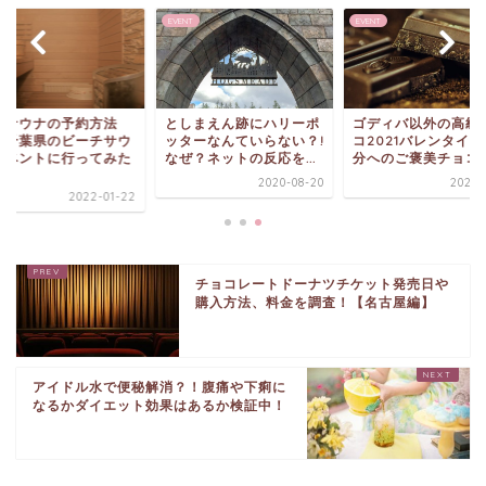
T
EVENT
EVENT
とサウナの予約方法
としまえん跡にハリーポ
ゴディバ以外の高級
？千葉県のビーチサウ
ッターなんていらない？!
コ2021バレンタイ
イベントに行ってみた
なぜ？ネットの反応を...
分へのご褒美チョコ..
.
2020-08-20
2021-
2022-01-22
チョコレートドーナツチケット発売日や
購入方法、料金を調査！【名古屋編】
アイドル水で便秘解消？！腹痛や下痢に
なるかダイエット効果はあるか検証中！