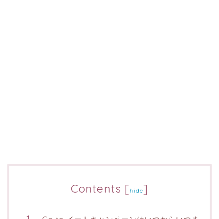
Contents
[
]
hide